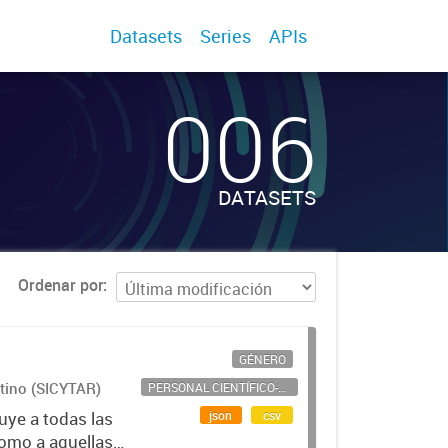
Datasets
Series
APIs
006
DATASETS
Ordenar por
GÉNERO
ntino (SICYTAR)
PERSONAL CIENTÍFICO-TECNOLÓGICO
json
csv
uye a todas las
como a aquellas