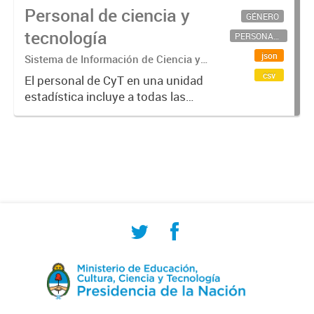
Personal de ciencia y
GÉNERO
tecnología
PERSONAL CIENTÍFICO-TECNOLÓGICO
json
Sistema de Información de Ciencia y
Tecnología Argentino (SICYTAR)
csv
El personal de CyT en una unidad
estadística incluye a todas las
personas involucradas
directamente en I+D así como a
aquellas que brindan servicios
directos para las actividades de I +
D (como...