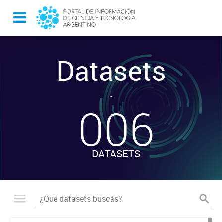
Datasets
-
006
DATASETS