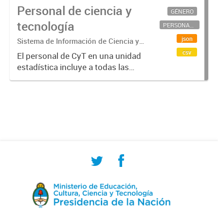
Personal de ciencia y
GÉNERO
tecnología
PERSONAL CIENTÍFICO-TECNOLÓGICO
json
Sistema de Información de Ciencia y
Tecnología Argentino (SICYTAR)
csv
El personal de CyT en una unidad
estadística incluye a todas las
personas involucradas
directamente en I+D así como a
aquellas que brindan servicios
directos para las actividades de I +
D (como...