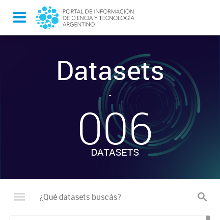
Datasets
-
006
DATASETS