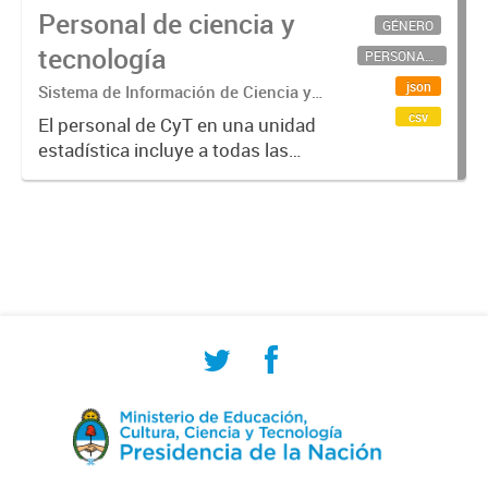
Personal de ciencia y
GÉNERO
tecnología
PERSONAL CIENTÍFICO-TECNOLÓGICO
json
Sistema de Información de Ciencia y
Tecnología Argentino (SICYTAR)
csv
El personal de CyT en una unidad
estadística incluye a todas las
personas involucradas
directamente en I+D así como a
aquellas que brindan servicios
directos para las actividades de I +
D (como...