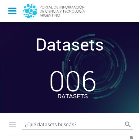
Datasets
-
006
DATASETS