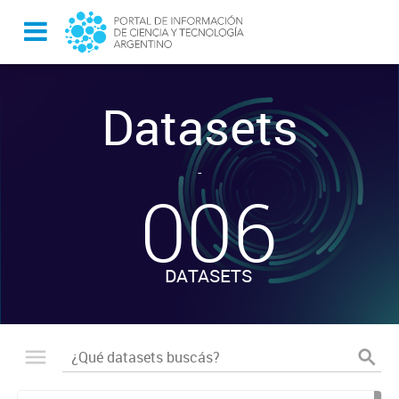
Datasets
-
006
DATASETS