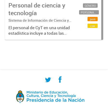
Personal de ciencia y
GÉNERO
tecnología
PERSONAL CIENTÍFICO-TECNOLÓGICO
json
Sistema de Información de Ciencia y
Tecnología Argentino (SICYTAR)
csv
El personal de CyT en una unidad
estadística incluye a todas las
personas involucradas
directamente en I+D así como a
aquellas que brindan servicios
directos para las actividades de I +
D (como...