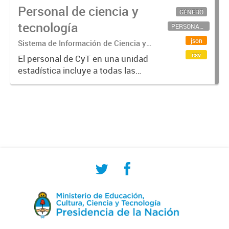
Personal de ciencia y
GÉNERO
tecnología
PERSONAL CIENTÍFICO-TECNOLÓGICO
json
Sistema de Información de Ciencia y
Tecnología Argentino (SICYTAR)
csv
El personal de CyT en una unidad
estadística incluye a todas las
personas involucradas
directamente en I+D así como a
aquellas que brindan servicios
directos para las actividades de I +
D (como...