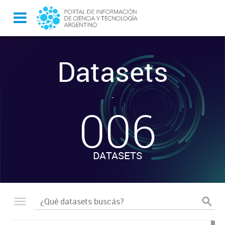
Datasets
-
006
DATASETS