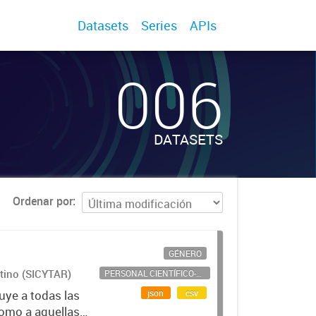
Datasets
Series
APIs
006
DATASETS
Ordenar por
GÉNERO
ntino (SICYTAR)
PERSONAL CIENTÍFICO-TECNOLÓGICO
json
csv
uye a todas las
como a aquellas