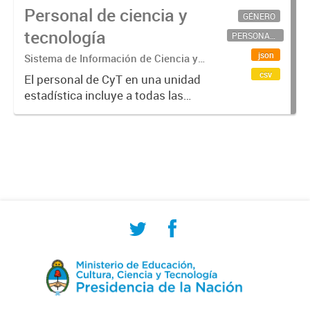
Personal de ciencia y
GÉNERO
tecnología
PERSONAL CIENTÍFICO-TECNOLÓGICO
json
Sistema de Información de Ciencia y
Tecnología Argentino (SICYTAR)
csv
El personal de CyT en una unidad
estadística incluye a todas las
personas involucradas
directamente en I+D así como a
aquellas que brindan servicios
directos para las actividades de I +
D (como...