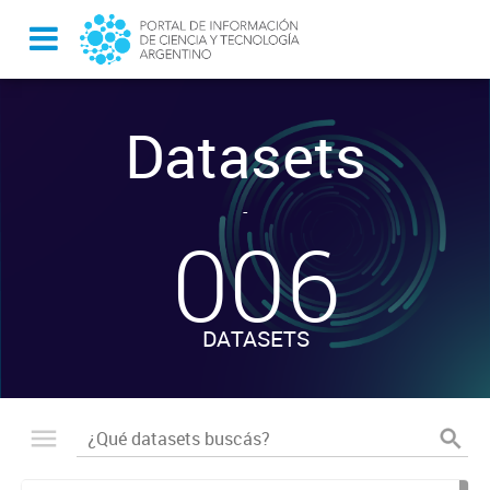
Datasets
-
006
DATASETS