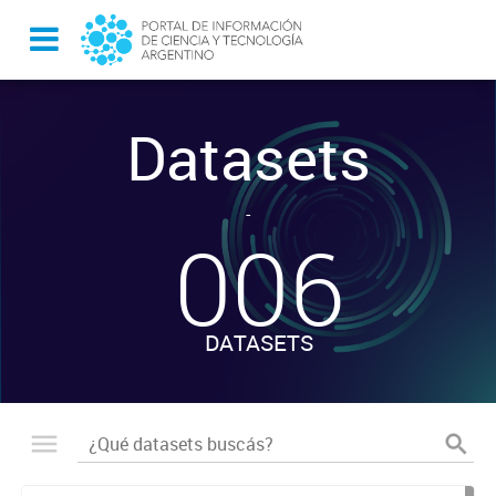
Datasets
-
006
DATASETS