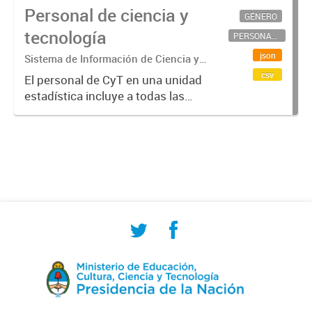
Personal de ciencia y
GÉNERO
tecnología
PERSONAL CIENTÍFICO-TECNOLÓGICO
json
Sistema de Información de Ciencia y
Tecnología Argentino (SICYTAR)
csv
El personal de CyT en una unidad
estadística incluye a todas las
personas involucradas
directamente en I+D así como a
aquellas que brindan servicios
directos para las actividades de I +
D (como...