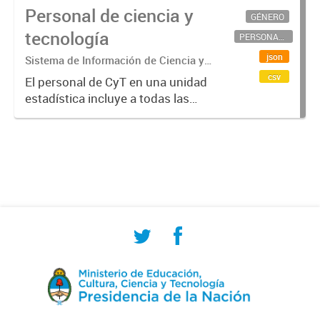
Personal de ciencia y
GÉNERO
tecnología
PERSONAL CIENTÍFICO-TECNOLÓGICO
json
Sistema de Información de Ciencia y
Tecnología Argentino (SICYTAR)
csv
El personal de CyT en una unidad
estadística incluye a todas las
personas involucradas
directamente en I+D así como a
aquellas que brindan servicios
directos para las actividades de I +
D (como...