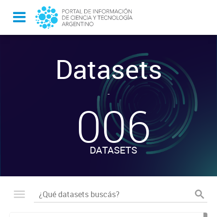
Datasets
-
006
DATASETS