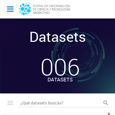
Datasets
-
006
DATASETS