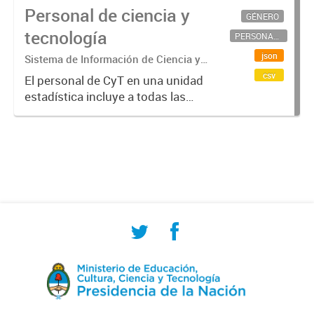
Personal de ciencia y
GÉNERO
tecnología
PERSONAL CIENTÍFICO-TECNOLÓGICO
json
Sistema de Información de Ciencia y
Tecnología Argentino (SICYTAR)
csv
El personal de CyT en una unidad
estadística incluye a todas las
personas involucradas
directamente en I+D así como a
aquellas que brindan servicios
directos para las actividades de I +
D (como...