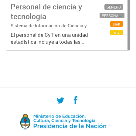
Personal de ciencia y
GÉNERO
tecnología
PERSONAL CIENTÍFICO-TECNOLÓGICO
json
Sistema de Información de Ciencia y
Tecnología Argentino (SICYTAR)
csv
El personal de CyT en una unidad
estadística incluye a todas las
personas involucradas
directamente en I+D así como a
aquellas que brindan servicios
directos para las actividades de I +
D (como...