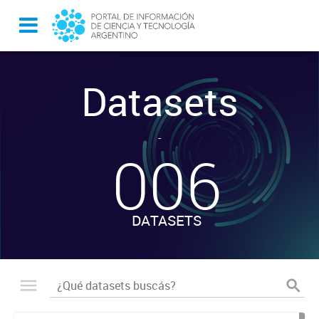
Datasets
-
006
DATASETS