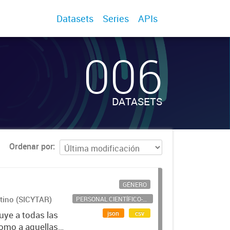
Datasets
Series
APIs
006
DATASETS
Ordenar por
GÉNERO
ntino (SICYTAR)
PERSONAL CIENTÍFICO-TECNOLÓGICO
json
csv
uye a todas las
como a aquellas