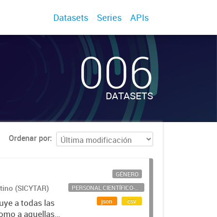
Datasets
Series
APIs
006
DATASETS
Ordenar por
GÉNERO
ntino (SICYTAR)
PERSONAL CIENTÍFICO-TECNOLÓGICO
json
csv
uye a todas las
como a aquellas