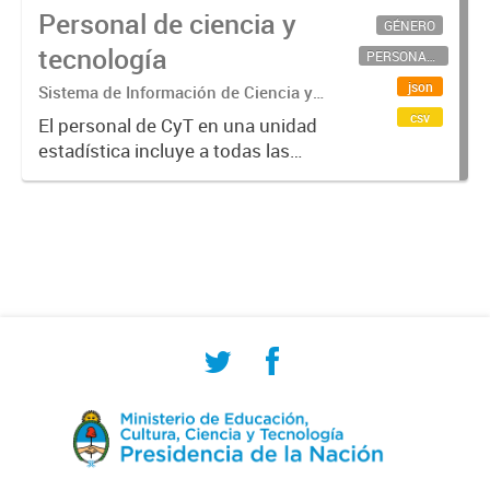
Personal de ciencia y
GÉNERO
tecnología
PERSONAL CIENTÍFICO-TECNOLÓGICO
json
Sistema de Información de Ciencia y
Tecnología Argentino (SICYTAR)
csv
El personal de CyT en una unidad
estadística incluye a todas las
personas involucradas
directamente en I+D así como a
aquellas que brindan servicios
directos para las actividades de I +
D (como...