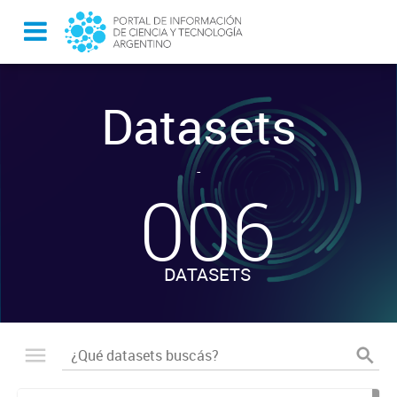
Datasets
-
006
DATASETS