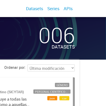
Datasets
Series
APIs
006
DATASETS
Ordenar por
GÉNERO
ntino (SICYTAR)
PERSONAL CIENTÍFICO-TECNOLÓGICO
json
csv
uye a todas las
como a aquellas