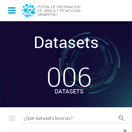
Datasets
-
006
DATASETS