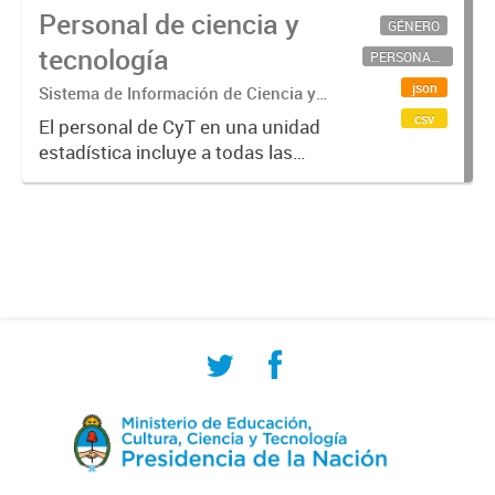
Personal de ciencia y
GÉNERO
tecnología
PERSONAL CIENTÍFICO-TECNOLÓGICO
json
Sistema de Información de Ciencia y
Tecnología Argentino (SICYTAR)
csv
El personal de CyT en una unidad
estadística incluye a todas las
personas involucradas
directamente en I+D así como a
aquellas que brindan servicios
directos para las actividades de I +
D (como...