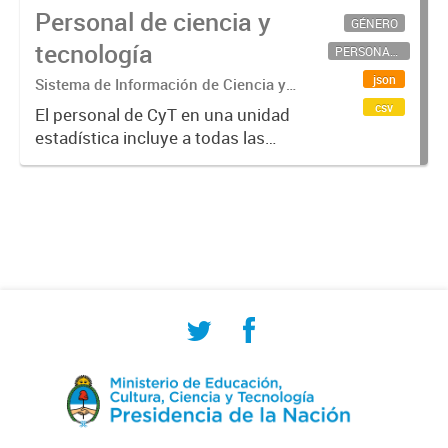
Personal de ciencia y
GÉNERO
tecnología
PERSONAL CIENTÍFICO-TECNOLÓGICO
json
Sistema de Información de Ciencia y
Tecnología Argentino (SICYTAR)
csv
El personal de CyT en una unidad
estadística incluye a todas las
personas involucradas
directamente en I+D así como a
aquellas que brindan servicios
directos para las actividades de I +
D (como...