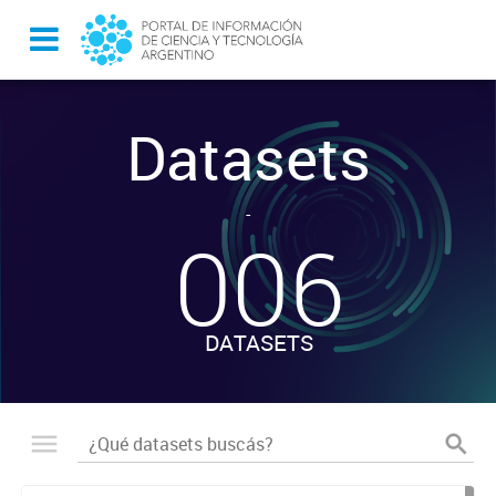
Datasets
-
006
DATASETS