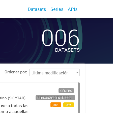
Datasets
Series
APIs
006
DATASETS
Ordenar por
GÉNERO
ntino (SICYTAR)
PERSONAL CIENTÍFICO-TECNOLÓGICO
json
csv
uye a todas las
como a aquellas