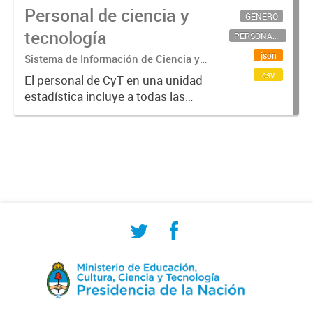
Personal de ciencia y
GÉNERO
tecnología
PERSONAL CIENTÍFICO-TECNOLÓGICO
json
Sistema de Información de Ciencia y
Tecnología Argentino (SICYTAR)
csv
El personal de CyT en una unidad
estadística incluye a todas las
personas involucradas
directamente en I+D así como a
aquellas que brindan servicios
directos para las actividades de I +
D (como...