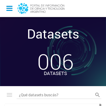
Datasets
-
006
DATASETS