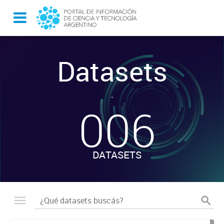
Datasets
-
006
DATASETS