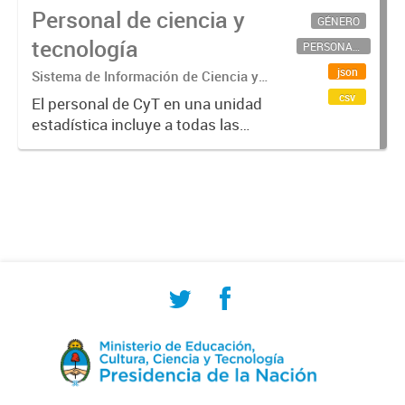
Personal de ciencia y
GÉNERO
tecnología
PERSONAL CIENTÍFICO-TECNOLÓGICO
json
Sistema de Información de Ciencia y
Tecnología Argentino (SICYTAR)
csv
El personal de CyT en una unidad
estadística incluye a todas las
personas involucradas
directamente en I+D así como a
aquellas que brindan servicios
directos para las actividades de I +
D (como...