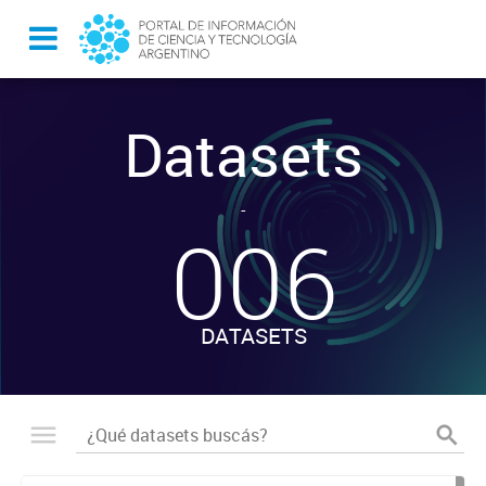
Datasets
-
006
DATASETS