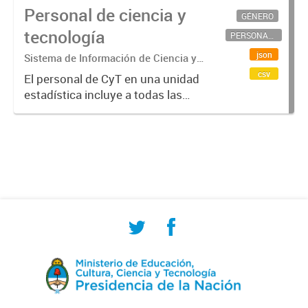
Personal de ciencia y
GÉNERO
tecnología
PERSONAL CIENTÍFICO-TECNOLÓGICO
json
Sistema de Información de Ciencia y
Tecnología Argentino (SICYTAR)
csv
El personal de CyT en una unidad
estadística incluye a todas las
personas involucradas
directamente en I+D así como a
aquellas que brindan servicios
directos para las actividades de I +
D (como...