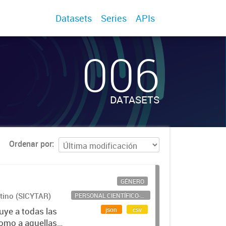
Datasets
Series
APIs
006
DATASETS
Ordenar por
GÉNERO
ntino (SICYTAR)
PERSONAL CIENTÍFICO-TECNOLÓGICO
json
csv
uye a todas las
como a aquellas