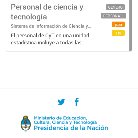
Personal de ciencia y
GÉNERO
tecnología
PERSONAL CIENTÍFICO-TECNOLÓGICO
json
Sistema de Información de Ciencia y
Tecnología Argentino (SICYTAR)
csv
El personal de CyT en una unidad
estadística incluye a todas las
personas involucradas
directamente en I+D así como a
aquellas que brindan servicios
directos para las actividades de I +
D (como...