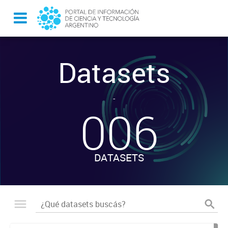
Datasets
-
006
DATASETS