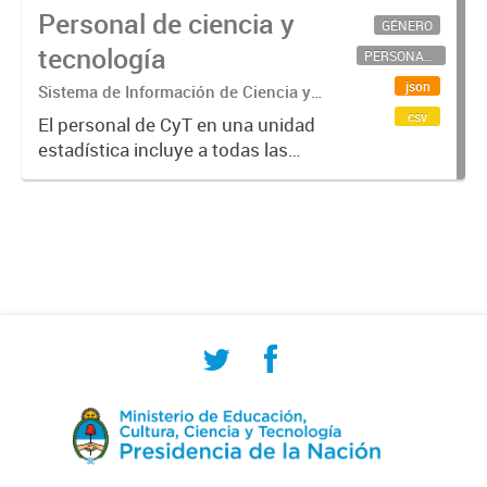
Personal de ciencia y
GÉNERO
tecnología
PERSONAL CIENTÍFICO-TECNOLÓGICO
json
Sistema de Información de Ciencia y
Tecnología Argentino (SICYTAR)
csv
El personal de CyT en una unidad
estadística incluye a todas las
personas involucradas
directamente en I+D así como a
aquellas que brindan servicios
directos para las actividades de I +
D (como...