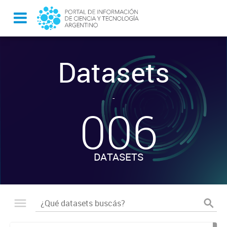
Datasets
-
006
DATASETS