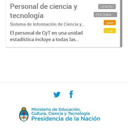
Personal de ciencia y
GÉNERO
tecnología
PERSONAL CIENTÍFICO-TECNOLÓGICO
json
Sistema de Información de Ciencia y
Tecnología Argentino (SICYTAR)
csv
El personal de CyT en una unidad
estadística incluye a todas las
personas involucradas
directamente en I+D así como a
aquellas que brindan servicios
directos para las actividades de I +
D (como...