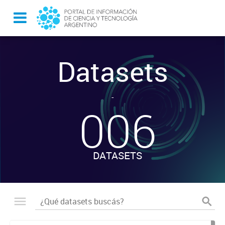
Datasets
-
006
DATASETS