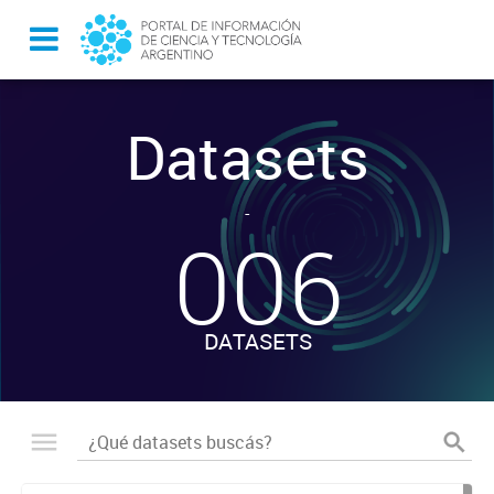
Datasets
-
006
DATASETS