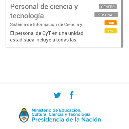
Personal de ciencia y
GÉNERO
tecnología
PERSONAL CIENTÍFICO-TECNOLÓGICO
json
Sistema de Información de Ciencia y
Tecnología Argentino (SICYTAR)
csv
El personal de CyT en una unidad
estadística incluye a todas las
personas involucradas
directamente en I+D así como a
aquellas que brindan servicios
directos para las actividades de I +
D (como...