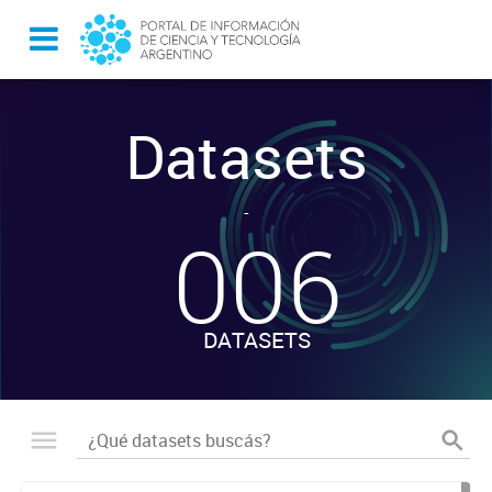
Datasets
-
006
DATASETS