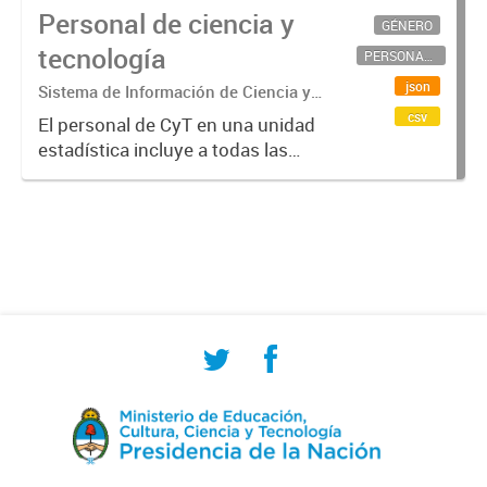
Personal de ciencia y
GÉNERO
tecnología
PERSONAL CIENTÍFICO-TECNOLÓGICO
json
Sistema de Información de Ciencia y
Tecnología Argentino (SICYTAR)
csv
El personal de CyT en una unidad
estadística incluye a todas las
personas involucradas
directamente en I+D así como a
aquellas que brindan servicios
directos para las actividades de I +
D (como...