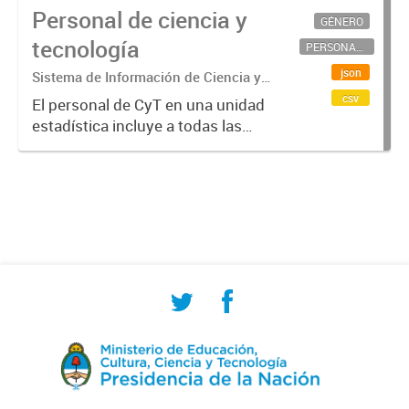
Personal de ciencia y
GÉNERO
tecnología
PERSONAL CIENTÍFICO-TECNOLÓGICO
json
Sistema de Información de Ciencia y
Tecnología Argentino (SICYTAR)
csv
El personal de CyT en una unidad
estadística incluye a todas las
personas involucradas
directamente en I+D así como a
aquellas que brindan servicios
directos para las actividades de I +
D (como...