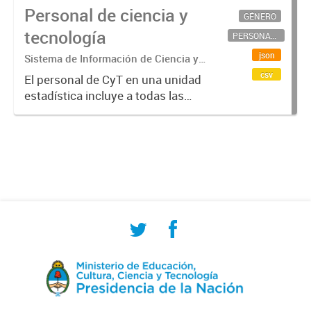
Personal de ciencia y
GÉNERO
tecnología
PERSONAL CIENTÍFICO-TECNOLÓGICO
json
Sistema de Información de Ciencia y
Tecnología Argentino (SICYTAR)
csv
El personal de CyT en una unidad
estadística incluye a todas las
personas involucradas
directamente en I+D así como a
aquellas que brindan servicios
directos para las actividades de I +
D (como...