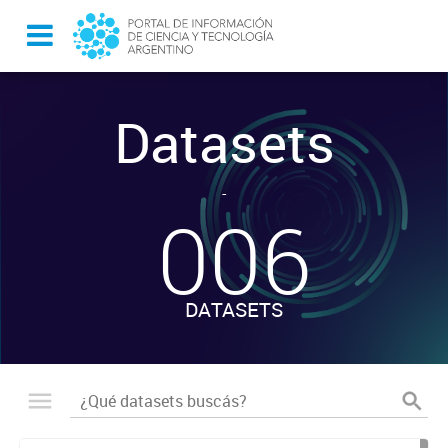
Datasets
-
006
DATASETS