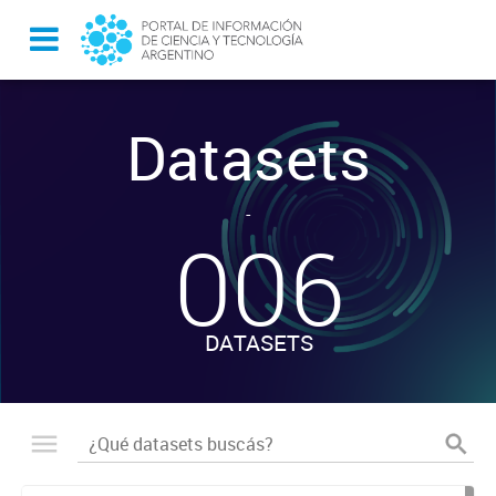
Datasets
-
006
DATASETS