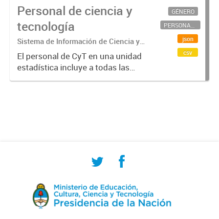
Personal de ciencia y
GÉNERO
tecnología
PERSONAL CIENTÍFICO-TECNOLÓGICO
json
Sistema de Información de Ciencia y
Tecnología Argentino (SICYTAR)
csv
El personal de CyT en una unidad
estadística incluye a todas las
personas involucradas
directamente en I+D así como a
aquellas que brindan servicios
directos para las actividades de I +
D (como...