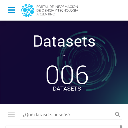
Datasets
-
006
DATASETS