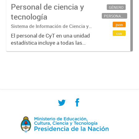
Personal de ciencia y
GÉNERO
tecnología
PERSONAL CIENTÍFICO-TECNOLÓGICO
json
Sistema de Información de Ciencia y
Tecnología Argentino (SICYTAR)
csv
El personal de CyT en una unidad
estadística incluye a todas las
personas involucradas
directamente en I+D así como a
aquellas que brindan servicios
directos para las actividades de I +
D (como...