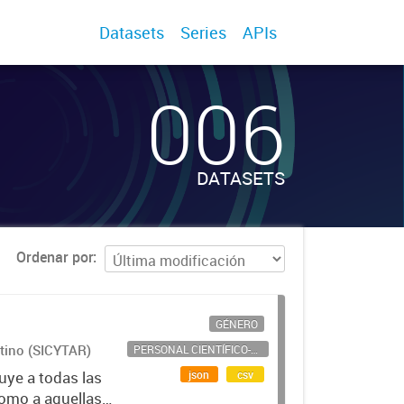
Datasets
Series
APIs
006
DATASETS
Ordenar por
GÉNERO
ntino (SICYTAR)
PERSONAL CIENTÍFICO-TECNOLÓGICO
json
csv
uye a todas las
como a aquellas