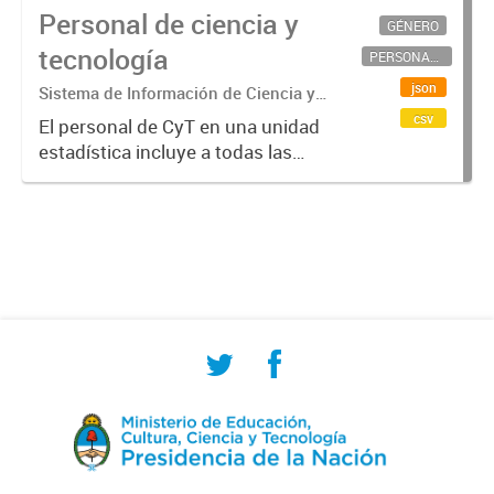
Personal de ciencia y
GÉNERO
tecnología
PERSONAL CIENTÍFICO-TECNOLÓGICO
json
Sistema de Información de Ciencia y
Tecnología Argentino (SICYTAR)
csv
El personal de CyT en una unidad
estadística incluye a todas las
personas involucradas
directamente en I+D así como a
aquellas que brindan servicios
directos para las actividades de I +
D (como...