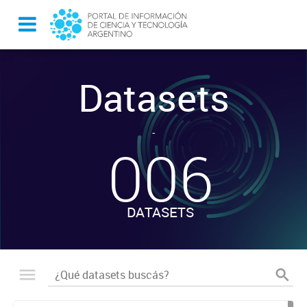
Datasets
-
006
DATASETS