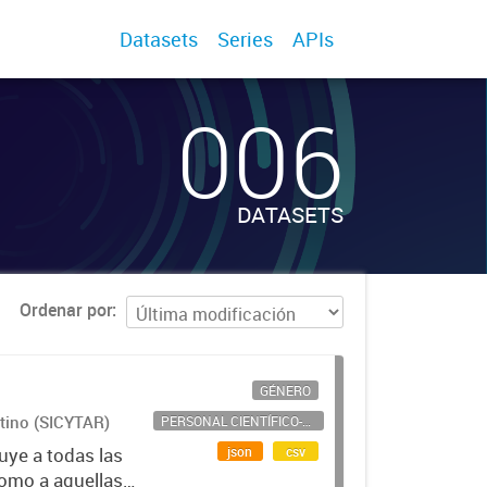
Datasets
Series
APIs
006
DATASETS
Ordenar por
GÉNERO
ntino (SICYTAR)
PERSONAL CIENTÍFICO-TECNOLÓGICO
json
csv
uye a todas las
como a aquellas