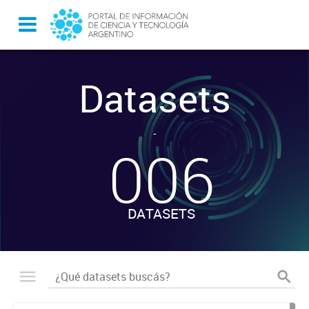
Datasets
-
006
DATASETS