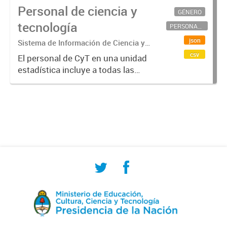
Personal de ciencia y
GÉNERO
tecnología
PERSONAL CIENTÍFICO-TECNOLÓGICO
json
Sistema de Información de Ciencia y
Tecnología Argentino (SICYTAR)
csv
El personal de CyT en una unidad
estadística incluye a todas las
personas involucradas
directamente en I+D así como a
aquellas que brindan servicios
directos para las actividades de I +
D (como...