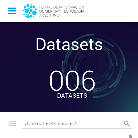
Datasets
-
006
DATASETS