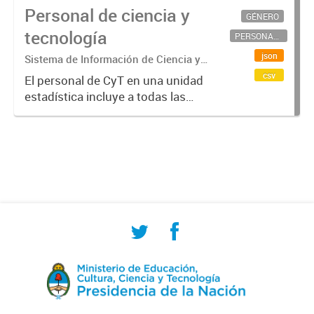
Personal de ciencia y
GÉNERO
tecnología
PERSONAL CIENTÍFICO-TECNOLÓGICO
json
Sistema de Información de Ciencia y
Tecnología Argentino (SICYTAR)
csv
El personal de CyT en una unidad
estadística incluye a todas las
personas involucradas
directamente en I+D así como a
aquellas que brindan servicios
directos para las actividades de I +
D (como...