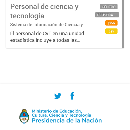
Personal de ciencia y
GÉNERO
tecnología
PERSONAL CIENTÍFICO-TECNOLÓGICO
json
Sistema de Información de Ciencia y
Tecnología Argentino (SICYTAR)
csv
El personal de CyT en una unidad
estadística incluye a todas las
personas involucradas
directamente en I+D así como a
aquellas que brindan servicios
directos para las actividades de I +
D (como...