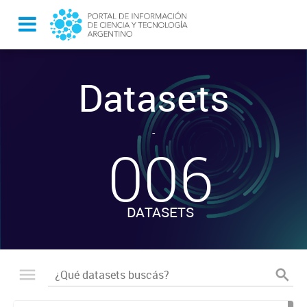
Datasets
-
006
DATASETS