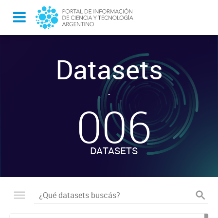
Datasets
-
006
DATASETS