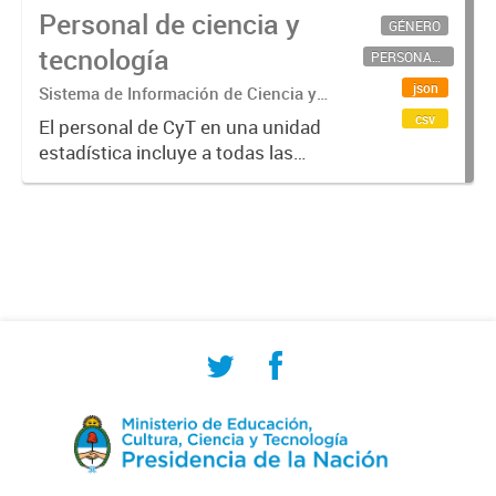
Personal de ciencia y
GÉNERO
tecnología
PERSONAL CIENTÍFICO-TECNOLÓGICO
json
Sistema de Información de Ciencia y
Tecnología Argentino (SICYTAR)
csv
El personal de CyT en una unidad
estadística incluye a todas las
personas involucradas
directamente en I+D así como a
aquellas que brindan servicios
directos para las actividades de I +
D (como...