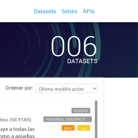
Datasets
Series
APIs
006
DATASETS
Ordenar por
GÉNERO
ntino (SICYTAR)
PERSONAL CIENTÍFICO-TECNOLÓGICO
json
csv
uye a todas las
como a aquellas