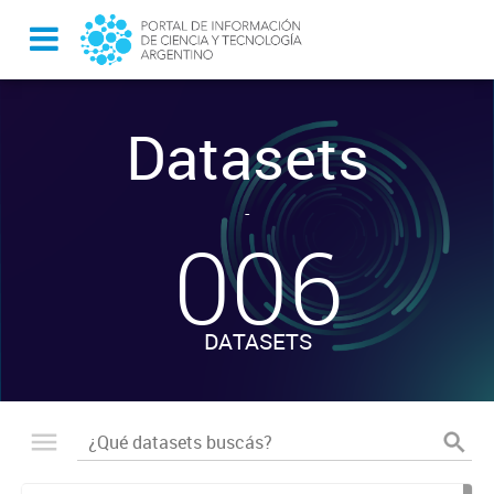
Datasets
-
006
DATASETS