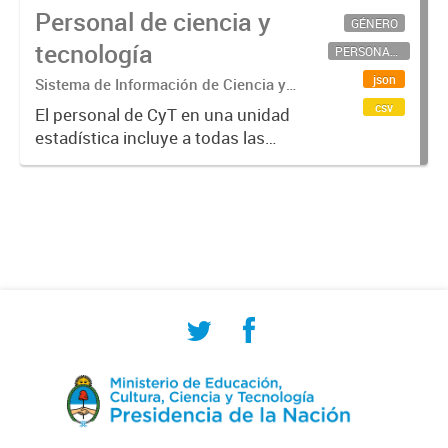
Personal de ciencia y
GÉNERO
tecnología
PERSONAL CIENTÍFICO-TECNOLÓGICO
json
Sistema de Información de Ciencia y
Tecnología Argentino (SICYTAR)
csv
El personal de CyT en una unidad
estadística incluye a todas las
personas involucradas
directamente en I+D así como a
aquellas que brindan servicios
directos para las actividades de I +
D (como...