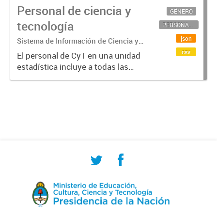
Personal de ciencia y
GÉNERO
tecnología
PERSONAL CIENTÍFICO-TECNOLÓGICO
json
Sistema de Información de Ciencia y
Tecnología Argentino (SICYTAR)
csv
El personal de CyT en una unidad
estadística incluye a todas las
personas involucradas
directamente en I+D así como a
aquellas que brindan servicios
directos para las actividades de I +
D (como...