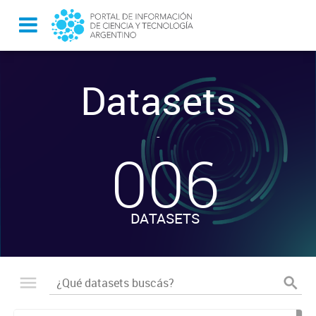
Datasets
-
006
DATASETS