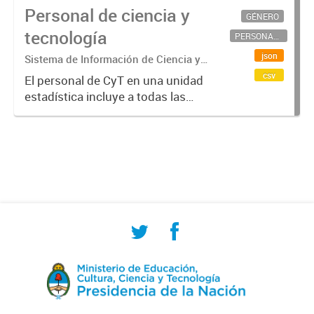
Personal de ciencia y
GÉNERO
tecnología
PERSONAL CIENTÍFICO-TECNOLÓGICO
json
Sistema de Información de Ciencia y
Tecnología Argentino (SICYTAR)
csv
El personal de CyT en una unidad
estadística incluye a todas las
personas involucradas
directamente en I+D así como a
aquellas que brindan servicios
directos para las actividades de I +
D (como...