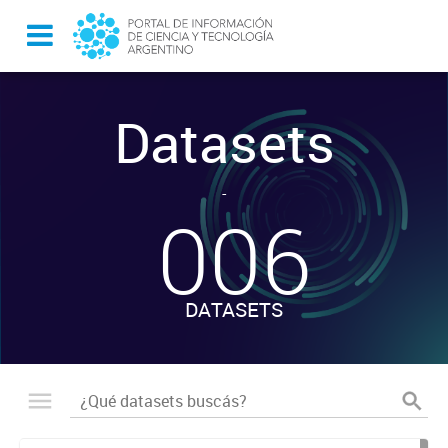
Datasets
-
006
DATASETS