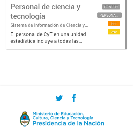
Personal de ciencia y
GÉNERO
tecnología
PERSONAL CIENTÍFICO-TECNOLÓGICO
json
Sistema de Información de Ciencia y
Tecnología Argentino (SICYTAR)
csv
El personal de CyT en una unidad
estadística incluye a todas las
personas involucradas
directamente en I+D así como a
aquellas que brindan servicios
directos para las actividades de I +
D (como...