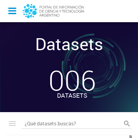
Datasets
-
006
DATASETS