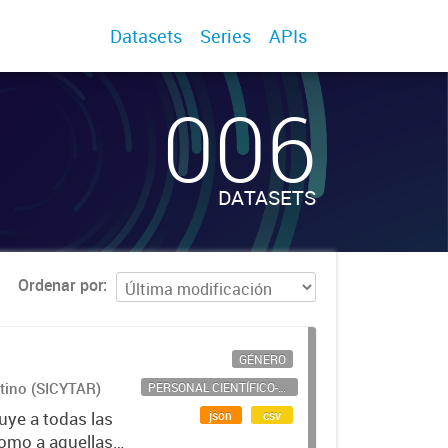
Datasets
Series
APIs
006
DATASETS
Ordenar por
GÉNERO
ntino (SICYTAR)
PERSONAL CIENTÍFICO-TECNOLÓGICO
json
csv
uye a todas las
como a aquellas