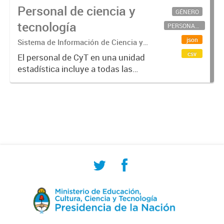
Personal de ciencia y
GÉNERO
tecnología
PERSONAL CIENTÍFICO-TECNOLÓGICO
json
Sistema de Información de Ciencia y
Tecnología Argentino (SICYTAR)
csv
El personal de CyT en una unidad
estadística incluye a todas las
personas involucradas
directamente en I+D así como a
aquellas que brindan servicios
directos para las actividades de I +
D (como...