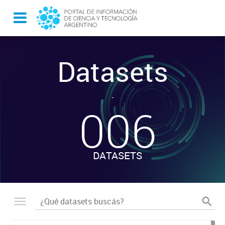
Datasets
-
006
DATASETS