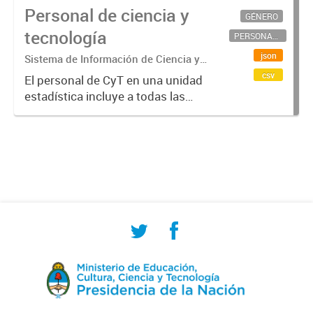
Personal de ciencia y
GÉNERO
tecnología
PERSONAL CIENTÍFICO-TECNOLÓGICO
json
Sistema de Información de Ciencia y
Tecnología Argentino (SICYTAR)
csv
El personal de CyT en una unidad
estadística incluye a todas las
personas involucradas
directamente en I+D así como a
aquellas que brindan servicios
directos para las actividades de I +
D (como...