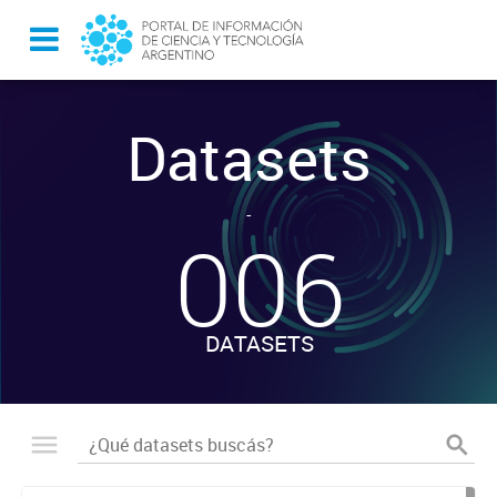
Datasets
-
006
DATASETS