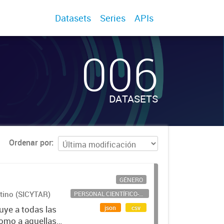
Datasets
Series
APIs
006
DATASETS
Ordenar por
GÉNERO
ntino (SICYTAR)
PERSONAL CIENTÍFICO-TECNOLÓGICO
json
csv
uye a todas las
como a aquellas