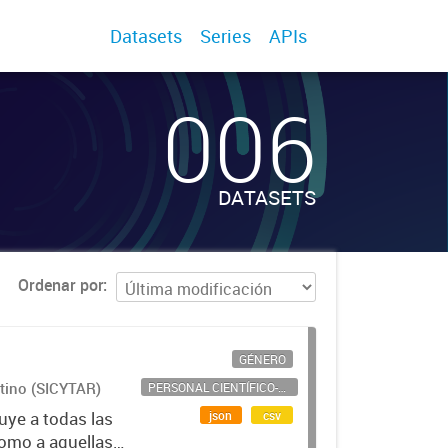
Datasets
Series
APIs
006
DATASETS
Ordenar por
GÉNERO
ntino (SICYTAR)
PERSONAL CIENTÍFICO-TECNOLÓGICO
json
csv
uye a todas las
como a aquellas