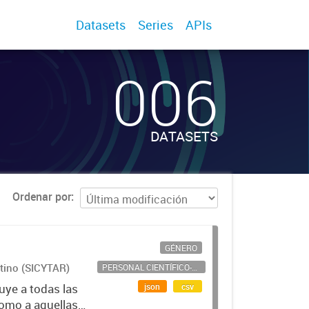
Datasets
Series
APIs
006
DATASETS
Ordenar por
GÉNERO
ntino (SICYTAR)
PERSONAL CIENTÍFICO-TECNOLÓGICO
json
csv
uye a todas las
como a aquellas